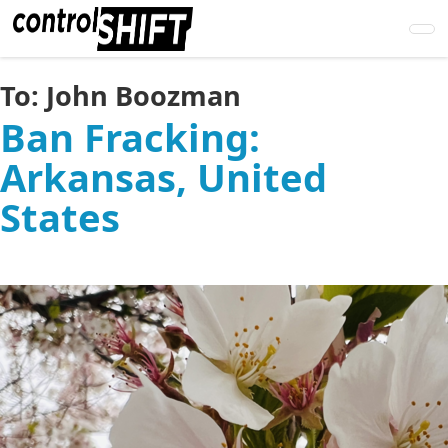
Skip
to
main
content
To:
John Boozman
Ban Fracking:
Arkansas, United
States