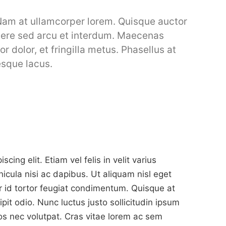
Nam at ullamcorper lorem. Quisque auctor
suere sed arcu et interdum. Maecenas
or dolor, et fringilla metus. Phasellus at
esque lacus.
ing elit. Etiam vel felis in velit varius
icula nisi ac dapibus. Ut aliquam nisl eget
or id tortor feugiat condimentum. Quisque at
pit odio. Nunc luctus justo sollicitudin ipsum
ros nec volutpat. Cras vitae lorem ac sem