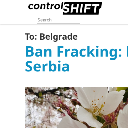
Skip
to
main
content
To:
Belgrade
Ban Fracking: 
Serbia