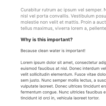
Curabitur rutrum ac ipsum vel semper. 
nisl vel porta convallis. Vestibulum po
molestie non velit et mattis. Proin a auct
tellus maximus, viverra lorem a, pellent
Why is this important?
Because clean water is important!
Lorem ipsum dolor sit amet, consectetur adipisc
euismod faucibus at nisl. Donec interdum veh
velit sollicitudin elementum. Fusce vitae dol
sem justo. Nunc semper mollis lectus, a susci
vulputate laoreet. Donec ultrices tincidunt e
fermentum congue. Nunc ultricies faucibus en
tincidunt id orci in, vehicula laoreet tortor.