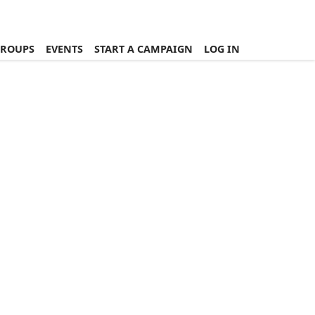
ROUPS
EVENTS
START A CAMPAIGN
LOG IN