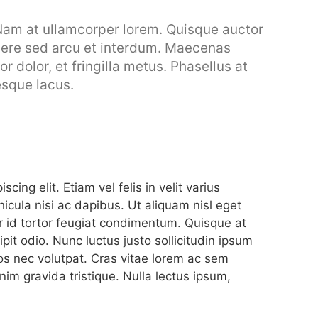
Nam at ullamcorper lorem. Quisque auctor
suere sed arcu et interdum. Maecenas
or dolor, et fringilla metus. Phasellus at
esque lacus.
ing elit. Etiam vel felis in velit varius
icula nisi ac dapibus. Ut aliquam nisl eget
or id tortor feugiat condimentum. Quisque at
pit odio. Nunc luctus justo sollicitudin ipsum
ros nec volutpat. Cras vitae lorem ac sem
im gravida tristique. Nulla lectus ipsum,