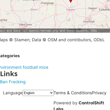
aps © Stamen; Data © OSM and contributors, ODbL
ategories
nvironment
football
mice
Links
Ban Fracking
Language
Terms & Conditions
Privacy
Powered by
ControlShift
Labs