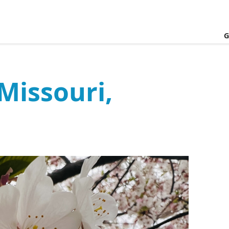
G
Missouri,