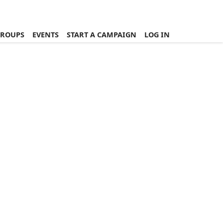
ROUPS
EVENTS
START A CAMPAIGN
LOG IN