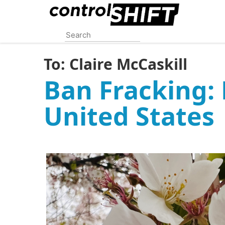
Skip
to
main
content
To:
Claire McCaskill
Ban Fracking: 
United States