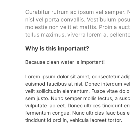
Curabitur rutrum ac ipsum vel semper. 
nisl vel porta convallis. Vestibulum po
molestie non velit et mattis. Proin a auct
tellus maximus, viverra lorem a, pellent
Why is this important?
Because clean water is important!
Lorem ipsum dolor sit amet, consectetur adipisc
euismod faucibus at nisl. Donec interdum veh
velit sollicitudin elementum. Fusce vitae dol
sem justo. Nunc semper mollis lectus, a susci
vulputate laoreet. Donec ultrices tincidunt e
fermentum congue. Nunc ultricies faucibus en
tincidunt id orci in, vehicula laoreet tortor.