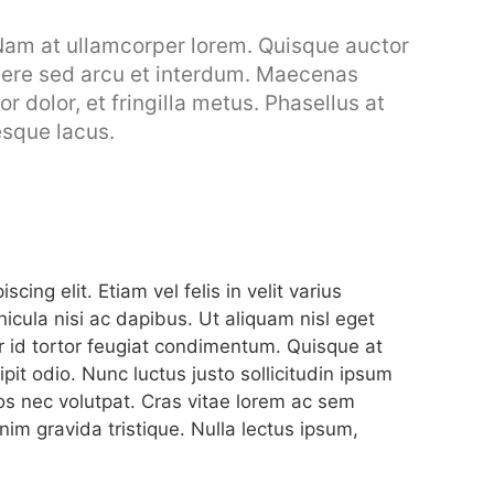
Nam at ullamcorper lorem. Quisque auctor
suere sed arcu et interdum. Maecenas
or dolor, et fringilla metus. Phasellus at
esque lacus.
ing elit. Etiam vel felis in velit varius
icula nisi ac dapibus. Ut aliquam nisl eget
or id tortor feugiat condimentum. Quisque at
pit odio. Nunc luctus justo sollicitudin ipsum
ros nec volutpat. Cras vitae lorem ac sem
im gravida tristique. Nulla lectus ipsum,