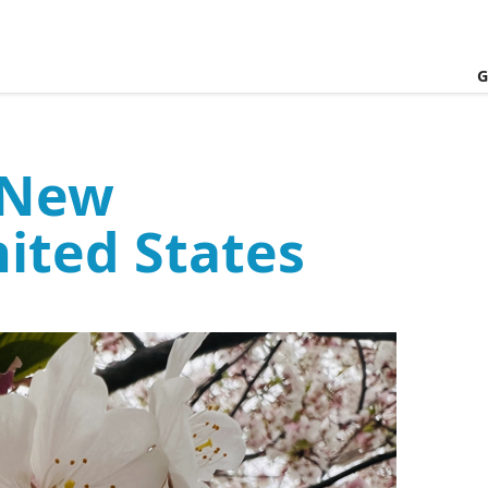
G
 New
ited States