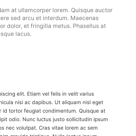
Nam at ullamcorper lorem. Quisque auctor
suere sed arcu et interdum. Maecenas
or dolor, et fringilla metus. Phasellus at
esque lacus.
ing elit. Etiam vel felis in velit varius
icula nisi ac dapibus. Ut aliquam nisl eget
or id tortor feugiat condimentum. Quisque at
pit odio. Nunc luctus justo sollicitudin ipsum
ros nec volutpat. Cras vitae lorem ac sem