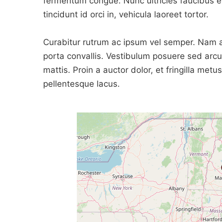
fermentum congue. Nunc ultricies faucibus en
tincidunt id orci in, vehicula laoreet tortor.
Curabitur rutrum ac ipsum vel semper. Nam at
porta convallis. Vestibulum posuere sed arcu
mattis. Proin a auctor dolor, et fringilla metu
pellentesque lacus.