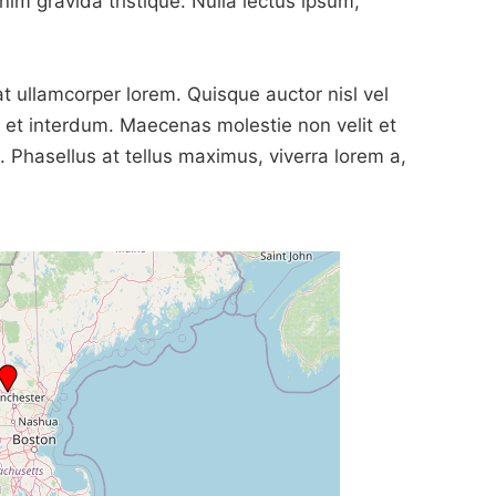
im gravida tristique. Nulla lectus ipsum,
 ullamcorper lorem. Quisque auctor nisl vel
 et interdum. Maecenas molestie non velit et
s. Phasellus at tellus maximus, viverra lorem a,