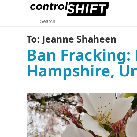
Skip
to
main
content
To:
Jeanne Shaheen
Ban Fracking:
Hampshire, Un