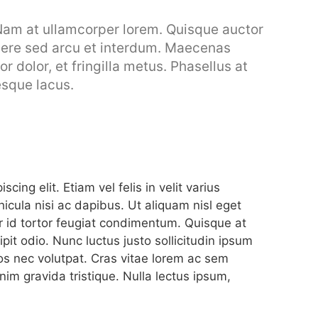
Nam at ullamcorper lorem. Quisque auctor
suere sed arcu et interdum. Maecenas
or dolor, et fringilla metus. Phasellus at
esque lacus.
ing elit. Etiam vel felis in velit varius
icula nisi ac dapibus. Ut aliquam nisl eget
or id tortor feugiat condimentum. Quisque at
pit odio. Nunc luctus justo sollicitudin ipsum
ros nec volutpat. Cras vitae lorem ac sem
im gravida tristique. Nulla lectus ipsum,