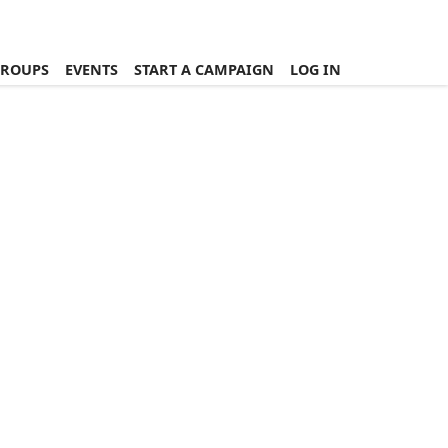
ROUPS
EVENTS
START A CAMPAIGN
LOG IN