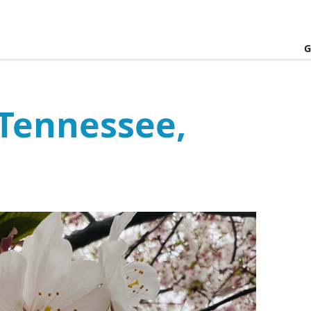
G
 Tennessee,