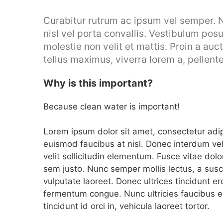
Curabitur rutrum ac ipsum vel semper. 
nisl vel porta convallis. Vestibulum po
molestie non velit et mattis. Proin a auct
tellus maximus, viverra lorem a, pellent
Why is this important?
Because clean water is important!
Lorem ipsum dolor sit amet, consectetur adipisc
euismod faucibus at nisl. Donec interdum veh
velit sollicitudin elementum. Fusce vitae dol
sem justo. Nunc semper mollis lectus, a susci
vulputate laoreet. Donec ultrices tincidunt e
fermentum congue. Nunc ultricies faucibus en
tincidunt id orci in, vehicula laoreet tortor.