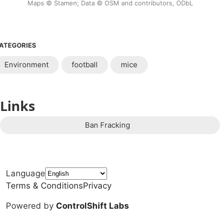
Maps © Stamen; Data © OSM and contributors, ODbL
ATEGORIES
Environment
football
mice
Links
Ban Fracking
Language
Terms & Conditions
Privacy
Powered by
ControlShift Labs