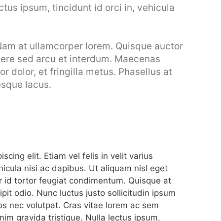
ctus ipsum, tincidunt id orci in, vehicula
Nam at ullamcorper lorem. Quisque auctor
suere sed arcu et interdum. Maecenas
or dolor, et fringilla metus. Phasellus at
esque lacus.
ing elit. Etiam vel felis in velit varius
icula nisi ac dapibus. Ut aliquam nisl eget
or id tortor feugiat condimentum. Quisque at
pit odio. Nunc luctus justo sollicitudin ipsum
ros nec volutpat. Cras vitae lorem ac sem
im gravida tristique. Nulla lectus ipsum,