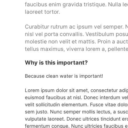
faucibus enim gravida tristique. Nulla le
laoreet tortor.
Curabitur rutrum ac ipsum vel semper. 
nisl vel porta convallis. Vestibulum po
molestie non velit et mattis. Proin a auct
tellus maximus, viverra lorem a, pellent
Why is this important?
Because clean water is important!
Lorem ipsum dolor sit amet, consectetur adipisc
euismod faucibus at nisl. Donec interdum veh
velit sollicitudin elementum. Fusce vitae dol
sem justo. Nunc semper mollis lectus, a susci
vulputate laoreet. Donec ultrices tincidunt e
fermentum congue. Nunc ultricies faucibus en