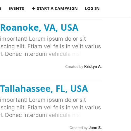
S
EVENTS
START A CAMPAIGN
LOG IN
 Roanoke, VA, USA
important! Lorem ipsum dolor sit
ing elit. Etiam vel felis in velit varius
l. Donec interdum vehicula nisi ac
 eget velit sollicitudin elementum.
Kristyn A.
Created by
rtor feugiat condimentum. Quisque at
mollis lectus, a suscipit odio. Nunc
n ipsum vulputate laoreet. Donec
Tallahassee, FL, USA
 nec volutpat. Cras vitae lorem ac sem
 ultricies faucibus enim gravida
important! Lorem ipsum dolor sit
psum, tincidunt id orci in, vehicula
ing elit. Etiam vel felis in velit varius
ur rutrum ac ipsum vel semper. Nam at
l. Donec interdum vehicula nisi ac
que auctor nisl vel porta convallis.
 eget velit sollicitudin elementum.
Jane S.
Created by
 arcu et interdum. Maecenas molestie
rtor feugiat condimentum. Quisque at