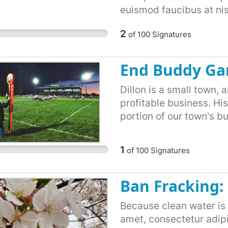
euismod faucibus at nis
dapibus. Ut aliquam nisl
2
of
100
Signatures
Fusce vitae dolor id to
sem justo. Nunc semper 
luctus justo sollicitudi
End Buddy Gar
ultrices tincidunt eros
fermentum congue. Nunc
Dillon is a small town, 
tristique. Nulla lectus i
profitable business. His
laoreet tortor. Curabit
portion of our town's b
ullamcorper lorem. Quis
programs.
Vestibulum posuere sed
1
of
100
Signatures
non velit et mattis. Proi
Phasellus at tellus max
Ban Fracking:
lacus.
Because clean water is 
amet, consectetur adipisc