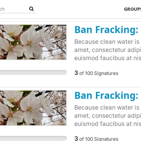
GROUP
Ban Fracking:
Because clean water is 
amet, consectetur adipisc
euismod faucibus at nis
dapibus. Ut aliquam nisl
3
of
100
Signatures
Fusce vitae dolor id to
sem justo. Nunc semper 
luctus justo sollicitudi
Ban Fracking: 
ultrices tincidunt eros
fermentum congue. Nunc
Because clean water is 
tristique. Nulla lectus i
amet, consectetur adipisc
laoreet tortor. Curabit
euismod faucibus at nis
ullamcorper lorem. Quis
dapibus. Ut aliquam nisl
3
of
100
Signatures
Vestibulum posuere sed
Fusce vitae dolor id to