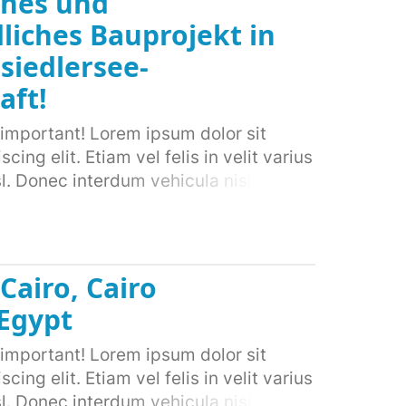
rnes und
iches Bauprojekt in
siedlersee-
aft!
important! Lorem ipsum dolor sit
ing elit. Etiam vel felis in velit varius
l. Donec interdum vehicula nisi ac
 eget velit sollicitudin elementum.
rtor feugiat condimentum. Quisque at
mollis lectus, a suscipit odio. Nunc
n ipsum vulputate laoreet. Donec
Cairo, Cairo
 nec volutpat. Cras vitae lorem ac sem
Egypt
 ultricies faucibus enim gravida
psum, tincidunt id orci in, vehicula
important! Lorem ipsum dolor sit
ur rutrum ac ipsum vel semper. Nam at
ing elit. Etiam vel felis in velit varius
que auctor nisl vel porta convallis.
l. Donec interdum vehicula nisi ac