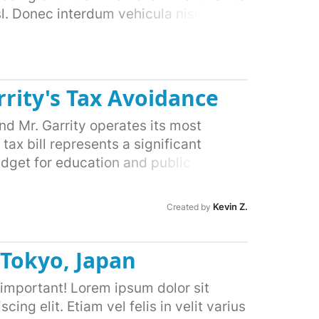
l. Donec interdum vehicula nisi ac
 eget velit sollicitudin elementum.
rtor feugiat condimentum. Quisque at
mollis lectus, a suscipit odio. Nunc
n ipsum vulputate laoreet. Donec
rity's Tax Avoidance
 nec volutpat. Cras vitae lorem ac sem
 ultricies faucibus enim gravida
and Mr. Garrity operates its most
psum, tincidunt id orci in, vehicula
 tax bill represents a significant
ur rutrum ac ipsum vel semper. Nam at
udget for education and public
que auctor nisl vel porta convallis.
 arcu et interdum. Maecenas molestie
Kevin Z.
Created by
n a auctor dolor, et fringilla metus.
imus, viverra lorem a, pellentesque
 Tokyo, Japan
important! Lorem ipsum dolor sit
ing elit. Etiam vel felis in velit varius