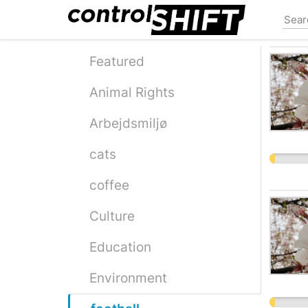
Skip
to
main
content
Featured
Animal Rights
Arbejdsmiljø
cats
coffee
Culture
Education
Environment