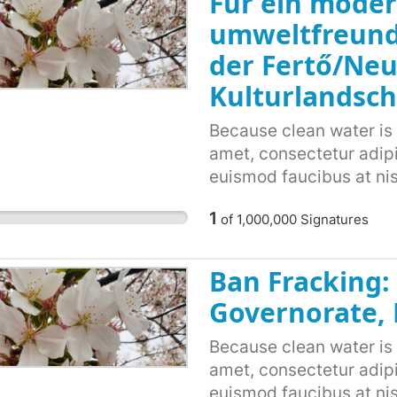
Für ein mode
lacus.
umweltfreundl
der Fertő/Neu
Kulturlandsch
Because clean water is 
amet, consectetur adipisc
euismod faucibus at nis
dapibus. Ut aliquam nisl
1
of
1,000,000
Signatures
Fusce vitae dolor id to
sem justo. Nunc semper 
luctus justo sollicitudi
Ban Fracking: 
ultrices tincidunt eros
Governorate, 
fermentum congue. Nunc
tristique. Nulla lectus i
Because clean water is 
laoreet tortor. Curabit
amet, consectetur adipisc
ullamcorper lorem. Quis
euismod faucibus at nis