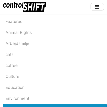
Skip
to
main
content
Featured
Animal Rights
Arbejdsmiljø
cats
coffee
Culture
Education
Environment