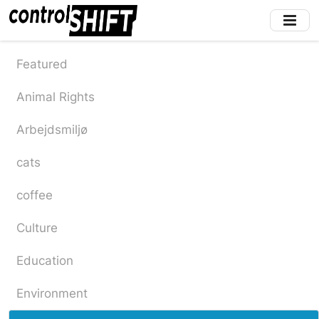
Skip
to
main
content
Featured
Animal Rights
Arbejdsmiljø
cats
coffee
Culture
Education
Environment