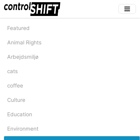
Skip
to
main
content
Featured
Animal Rights
Arbejdsmiljø
cats
coffee
Culture
Education
Environment